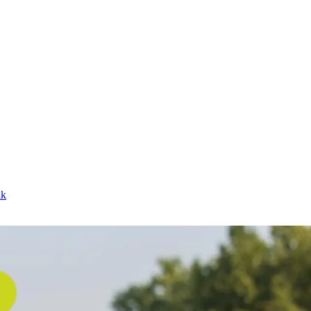
ik
agere energiekosten. Maar hoe vaak is onderhoud nodig om ze optimaal
 verlengen.