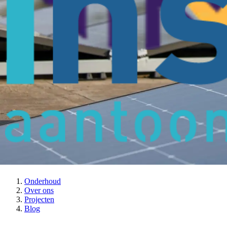
Met onze onderhoudsabonnementen nemen wij deze zorg uit handen, zod
Wil je meer informatie? Klik dan
hier
.
Producten
Zonnepanelen
Thuisbatterijen
Warmtepompen
Laadpalen
Airco's
Help
Contact
Algemeen
Onderhoud
Over ons
Projecten
Blog