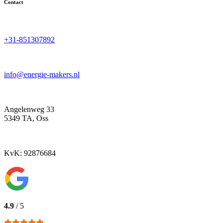
Contact
+31-851307892
info@energie-makers.nl
Angelenweg 33
5349 TA, Oss
KvK: 92876684
4.9
/ 5