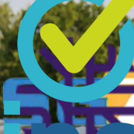
Om het maximale rendement uit je zonnepanelen te halen, is regelmati
schoonmaakbeurt nodig kan zijn. Actief toezicht helpt om technische pr
Omvormer onderhoud en reparatie
De omvormer is het kloppende hart van je zonnepanelensysteem en ze
periodiek omvormer onderhoud noodzakelijk zijn. Een defecte omvorme
maximaal blijven presteren en je investering beschermt.
Onderhoudsabonnementen voor zorgeloos zonne-energiegebruik
Om het onderhoud van zonnepanelen eenvoudig te maken, bieden w
Start
: Actieve monitoring, ondersteuning bij storingen binnen 
Plus
: Inclusief alle voordelen van het Start-pakket, plus grati
Premium
: Ons meest uitgebreide pakket met alle voordelen uit
Met een onderhoudsabonnement verzeker je jezelf van een goed funct
Conclusie
Zonnepanelen zijn ontworpen voor langdurig gebruik, maar onderhoud en