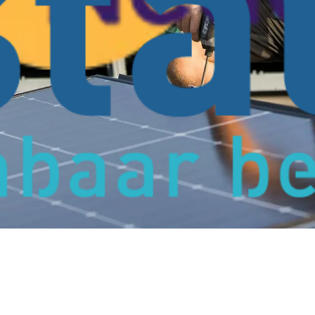
at jij zorgeloos kunt profiteren van duurzame energie. Kies voor zeke