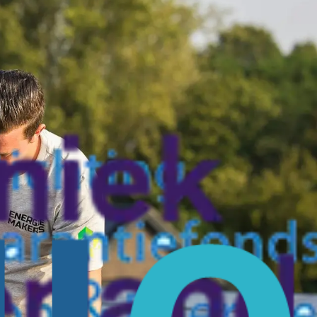
de efficiëntie verminderen, waardoor een periodieke
optimaal blijft werken.
uisnet. Omdat omvormers gemiddeld 5 tot 25 jaar meegaan, kan
onitoring voor de omvormer zorgt ervoor dat je zonnepanelen
er je van zorgeloos zonne-energiegebruik met drie pakketten:
ervanging van garantieproducten.
elen voor in de groepenkast, connectoren, wifi-modules en bekabeling.
fessionele reiniging van je zonnepanelen.
brengst en verleng je de levensduur van je zonnepanelen.
actief toezicht speelt hierbij een belangrijke rol.