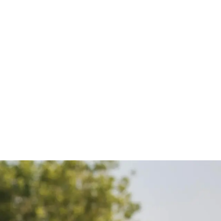
 te laten presteren? En wat houdt dit onderhoud precies in? Ontdek