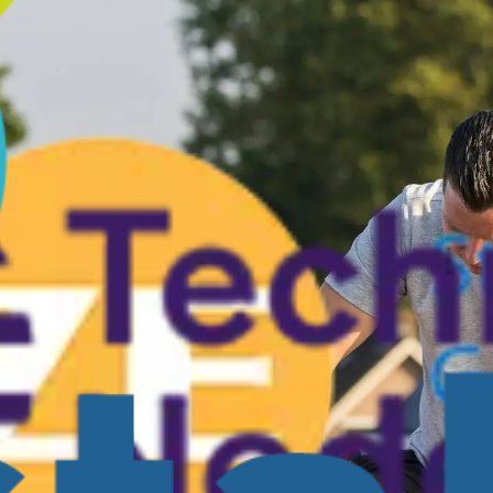
g onderhoud essentieel. Factoren zoals vuil, stof en vogelpoep kunnen 
oblemen vroegtijdig te detecteren en te verhelpen, zodat je installatie 
t de opgewekte gelijkstroom om in bruikbare wisselstroom voor het h
r leidt namelijk tot een lager rendement en energieverlies. Actieve m
ij onderhoudsabonnementen aan. Met ons
SolarCare
-programma profite
vijf werkdagen en geen voorrijkosten of arbeidsloon bij reparaties of v
s vervanging en reparatie van bijbehorende materialen zoals alle onderd
 het Plus-pakket, aangevuld met tweejaarlijkse visuele controles en pro
ionerend zonnepanelensysteem zonder gedoe. Zo maximaliseer je de op
 service is cruciaal om hun efficiëntie en levensduur te garanderen. Pro