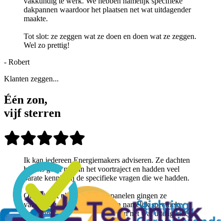
vakkundig te werk. We hebben namelijk specifieke
dakpannen waardoor het plaatsen net wat uitdagender
maakte.
Tot slot: ze zeggen wat ze doen en doen wat ze zeggen.
Wel zo prettig!
-
Robert
Klanten zeggen...
Één zon,
vijf sterren
Ik kan iedereen Energiemakers adviseren. Ze dachten
bij ons goed mee in het voortraject en hadden veel
parate kennis bij de specifieke vragen die we hadden.
Ook bij het plaatsen van de panelen gingen ze
vakkundig te werk. We hebben namelijk specifieke
dakpannen waardoor het plaatsen net wat uitdagender