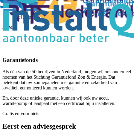
maakte.
Tot slot: ze zeggen wat ze doen en doen wat ze zeggen.
Wel zo prettig!
Robert
R
Garantiefonds
Als één van de 50 bedrijven in Nederland, mogen wij ons onderdeel
noemen van het Stichting Garantiefond Zon & Energie. Dat
betekent dat uw zonnepanelen met garantie en zekerheid van
kwaliteit gemonteerd kunnen worden.
En, door deze unieke garantie, kunnen wij ook uw accu,
warmtepomp of laadpaal met een certificaat bij u installeren.
Gratis en voor niets
Eerst een adviesgesprek